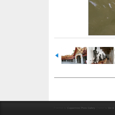
HODNOTIT TENTO OBRÁZEK
(ŽÁDNÉ H
Powered by
Coppermine Photo Gallery
. Theme by
Gin & 